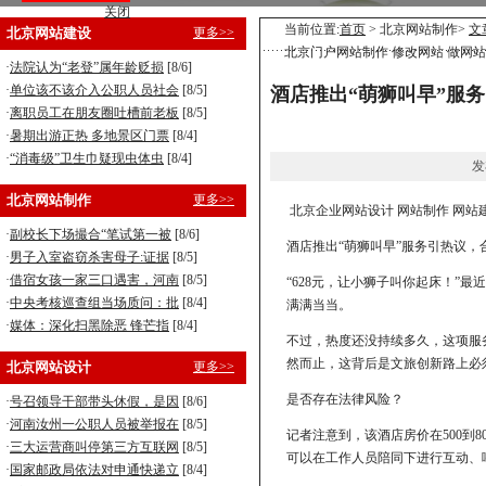
关闭
营销型企业建站，8800元全包！
当前位置:
首页
> 北京网站制作>
文
北京网站建设
更多>>
北京门户网站制作 修改网站 做网
手机型企业建站，5800元全包！
·
法院认为“老登”属年龄贬损
[8/6]
·
单位该不该介入公职人员社会
[8/5]
酒店推出“萌狮叫早”服务
·
离职员工在朋友圈吐槽前老板
[8/5]
·
暑期出游正热 多地景区门票
[8/4]
·
“消毒级”卫生巾疑现虫体虫
[8/4]
发
北京网站制作
更多>>
北京企业网站设计 网站制作 网站
·
副校长下场撮合“笔试第一被
[8/6]
酒店推出“萌狮叫早”服务引热议，
·
男子入室盗窃杀害母子:证据
[8/5]
·
借宿女孩一家三口遇害，河南
[8/5]
“628元，让小狮子叫你起床！”
·
中央考核巡查组当场质问：批
[8/4]
满满当当。
·
媒体：深化扫黑除恶 锋芒指
[8/4]
不过，热度还没持续多久，这项服务
然而止，这背后是文旅创新路上必
北京网站设计
更多>>
是否存在法律风险？
·
号召领导干部带头休假，是因
[8/6]
·
河南汝州一公职人员被举报在
[8/5]
记者注意到，该酒店房价在500到
·
三大运营商叫停第三方互联网
[8/5]
可以在工作人员陪同下进行互动、
·
国家邮政局依法对申通快递立
[8/4]