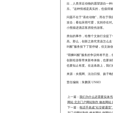
出，人类亲近动物的愿望源自一种
乐。”这种情感是真实的，也值得
问题不在于“喜欢动物”，而在于
攻击；看似呆萌可爱，实则存在对
小熊猫进酒店客房咬伤游客。
类似的事件，给整个文旅行业提了
高。那么，创新之路究竟该怎么走
叫醒”服务按下了暂停键，但文旅
“萌狮叫醒”服务的争议终将平息，
创新给游客带来新奇体验，也要保
也要知止有度。在这条路上，我们
来源：央视网、法治日报、扬子晚
责任编辑：朱鹏英 UN603
上一篇：
我们为什么还需要实体书
网站 北京门户网站制作 修改网站
下一篇：
电话手表成"社交硬通货"
京门户网站制作 修改网站 做网站