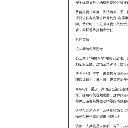
安全保障义务，幼狮即使经过驯养
从侵权责任角度，民法典第一千二
店要求住客签署协议并约定“自愿
狮）造成时，才可减轻责任或免责
管，同样需承担相应责任。
叫停背后
这些问题值得思考
公众对于“萌狮叫早”服务安全性
划定安全区。这场全民讨论，恰恰
服务虽然叫停了，但酒店方面也做
理后续预约，推出挤牛奶等更加安全合
今年6月，重庆一家酒店也被报道推
爆。随着相关视频发酵，这种服务
即停止游客与野生动物零距离接触
这些以治愈心灵、亲子体验为卖点
物可以被当成萌宠来消费吗？
诚然，人类也是自然的一分子，人