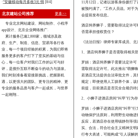
·
“安徽移动每月多收3元 悄
[8/4]
11月12日，记者以游客身份拨打
被预约满了。”工作人员说。对于
北京建站公司推荐
更多>>
会提前发布信息。
专业北京网站建设、网站制作、小程序
酒店饲养狮子，需要取得法定许可
app设计、北京企业网络推广.
否需承担侵权责任？
累计服务已逾2,800家，领域涉及政
《法治日报》律师专家库成员、北
府、生产、制造、信息、贸易等各行各
业，每一个项目经验的积累，为我们即将
1、酒店饲养狮子是否需取得相关
服务更多的客户打下了坚实的基础与信
心，每一位客户对我们工作的认可与好
罗娟：酒店饲养狮子需要法定许可
评，是搜扑互联不断奋斗的动力与源泉。
需取得法定许可。此次推出“萌狮
我们时刻准备着迎接新挑战，把握新机
若酒店无法提供合法审批文件，其
遇，以更强大的团队、更专注的精神、更
规定；即便使用人工驯养个体，该服
专业的服务品质与客户一起成长，与世界
前提，目前酒店是否完全合规仍待
一起翱翔...
2、小狮子进酒店房间“叫早”行
罗娟：小狮子进酒店房间“叫早”
动物保护法原则，利用野生动物进
反应，若酒店存在使用镇静剂等强
实、合法，符合社会主义精神文明
行夸大表述，可能构成“引人误解