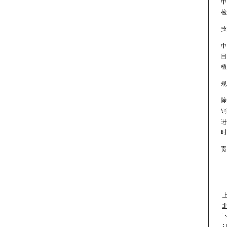
中
检
技
中
目
植
规
除
销
进
时
责