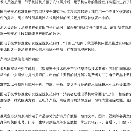
术人员随后用一部手机随机拍摄了几张照片后，用手机自带的删除程序将照片进行了
国电子技术标准化研究院网络安全研究中心工程师高晨涛：我们用一个专业的恢复软
件的提取，刚才通过简单删除方式删除掉的图片还是可以被恢复出来的。
术人员介绍，消费者在处置旧电子产品时，仅采用“删除文件”“恢复出厂设置”等常
靠一些技术手段就能恢复被删除的数据。
国电子技术标准化研究院副院长范科峰：“十四五”期间，我国手机闲置总量达到60亿
要原因之一是消费者担心信息清除不彻底，存在隐私泄露风险。
产商须提供信息清除功能
者从国家标准委了解到，《数据安全技术电子产品信息清除技术要求》强制性国家标准近
标准由中央网信办提出并归口，出台的主要目的就是解决消费者对二手电子产品中数
准首次以强制性形式对手机、电脑、平板、硬盘等设备的信息清除技术和流程提出统
国电子技术标准化研究院副院长范科峰：消费者处理旧手机时常面临“三怕”：怕操作
准提供一站式解决方案，让电子产品厂商提供信息清除途径，包括内置清除功能、免
。
准规定必须彻底清除电子产品存储的所有用户数据，包括文本、图片、视频等各类文
身份相关的账号、口令、生物识别信息等安全数据，绑定的银行卡、交通卡、门禁卡