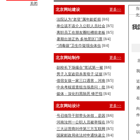
关闭
营销型企业建站，8800元全包！
当
北京网站建设
更多>>
北
手机型企业建站，5800元全包！
·
法院认为“老登”属年龄贬损
[8/6]
·
单位该不该介入公职人员社会
[8/5]
我
·
离职员工在朋友圈吐槽前老板
[8/5]
·
暑期出游正热 多地景区门票
[8/4]
·
“消毒级”卫生巾疑现虫体虫
[8/4]
北京网站制作
更多>>
北
·
副校长下场撮合“笔试第一被
[8/6]
我
·
男子入室盗窃杀害母子:证据
[8/5]
·
借宿女孩一家三口遇害，河南
[8/5]
近
·
中央考核巡查组当场质问：批
[8/4]
通
·
媒体：深化扫黑除恶 锋芒指
[8/4]
北京网站设计
更多>>
向
件
·
号召领导干部带头休假，是因
[8/6]
·
河南汝州一公职人员被举报在
[8/5]
中
·
三大运营商叫停第三方互联网
[8/5]
以
·
国家邮政局依法对申通快递立
[8/4]