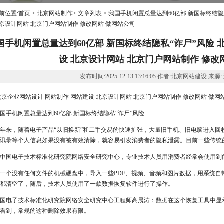
前位置:
首页
> 北京网站制作>
文章列表
> 我国手机闲置总量达到60亿部 新国标终结隐
京设计网站 北京门户网站制作 修改网站 做网站公司
国手机闲置总量达到60亿部 新国标终结隐私“诈尸”风险 
设 北京设计网站 北京门户网站制作 修改
发布时间:2025-12-13 13:16:05 作者:北京网站建设 来源
京企业网站设计 网站制作 网站建设 北京设计网站 北京门户网站制作 修改网站 做网
国手机闲置总量达到60亿部 新国标终结隐私“诈尸”风险
年来，随着电子产品“以旧换新”和二手交易的快速扩张，大量旧手机、旧电脑进入回
讯录等个人信息如果没有被有效清除，就容易引发消费者的隐私泄露。目前一些传统
在中国电子技术标准化研究院网络安全研究中心，专业技术人员用消费者经常会使用到
一个没有任何文件的机械硬盘中，导入一些PDF、视频、音频和图片数据，用系统自
都清空了，随后，技术人员使用了一款数据恢复软件进行了操作。
国电子技术标准化研究院网络安全研究中心工程师高晨涛：数据在这个恢复工具中显
看到，常规的这种删除效果有限。