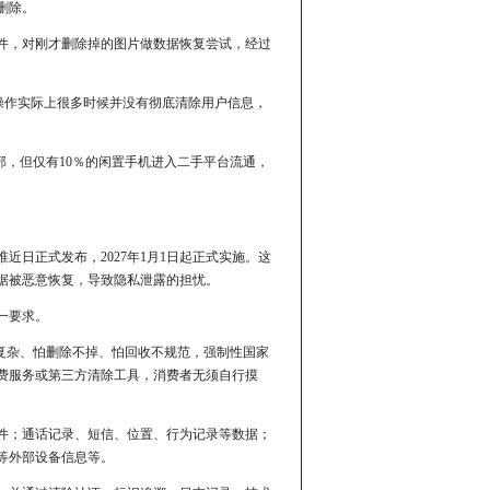
删除。
件，对刚才删除掉的图片做数据恢复尝试，经过
规操作实际上很多时候并没有彻底清除用户信息，
部，但仅有10％的闲置手机进入二手平台流通，
日正式发布，2027年1月1日起正式实施。这
据被恶意恢复，导致隐私泄露的担忧。
一要求。
复杂、怕删除不掉、怕回收不规范，强制性国家
费服务或第三方清除工具，消费者无须自行摸
件；通话记录、短信、位置、行为记录等数据；
等外部设备信息等。