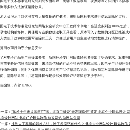
国电子技术标准化研究院副院长范科峰：明确了数据覆写、块擦除等方法的技术指标
测等多种方法验证清除效果。
术人员演示了对这张存有大量数据的存储卡，按照新国标要求进行信息清除的过程。
国电子技术标准化研究院网络安全研究中心工程师李卓峻：当进度条到达100%之后
录性结构破坏掉。再使用专业的数据读取工具查看，原本写入了数据的分区已经被成
入类似于这种数据覆写清除的工具，方便以后用户自主主动地对数据进行清除操作。
范回收商行为守护信息安全
了对电子产品生产商提出要求，新国标还专门对回收经营者提出了明确要求。标准明
售前要验证信息清除效果，未清除信息的产品不得再销售或出境；因电子产品损坏等
行物理销毁；同时为保障消费者能追溯产品信息清除记录，回收商需对清除操作进行
间、清除结果等；并将清除操作记录和效果验证结果留存不少于3年。
任编辑：齐贺 UN656
上一篇：
“体检十年未提示癌症”续，北京卫健委“未发现造假”答复 北京企业网站设计 
北京设计网站 北京门户网站制作 修改网站 做网站公司
下一篇：
找到人工客服的最好方法，除了发疯还有什么？ 北京企业网站设计 网站制作 