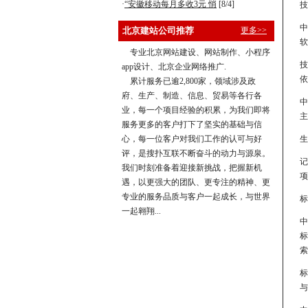
·
“安徽移动每月多收3元 悄
[8/4]
技
中
北京建站公司推荐
更多>>
软
专业北京网站建设、网站制作、小程序
技
app设计、北京企业网络推广.
依
累计服务已逾2,800家，领域涉及政
府、生产、制造、信息、贸易等各行各
中
业，每一个项目经验的积累，为我们即将
主
服务更多的客户打下了坚实的基础与信
心，每一位客户对我们工作的认可与好
生
评，是搜扑互联不断奋斗的动力与源泉。
记
我们时刻准备着迎接新挑战，把握新机
项
遇，以更强大的团队、更专注的精神、更
专业的服务品质与客户一起成长，与世界
标
一起翱翔...
中
标
索
标
与