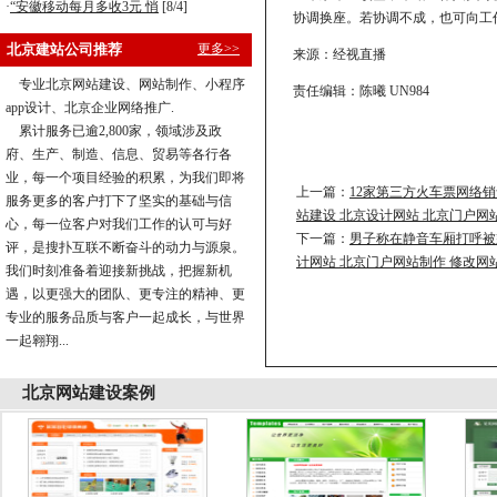
·
“安徽移动每月多收3元 悄
[8/4]
协调换座。若协调不成，也可向工
北京建站公司推荐
更多>>
来源：经视直播
专业北京网站建设、网站制作、小程序
责任编辑：陈曦 UN984
app设计、北京企业网络推广.
累计服务已逾2,800家，领域涉及政
府、生产、制造、信息、贸易等各行各
业，每一个项目经验的积累，为我们即将
上一篇：
12家第三方火车票网络
服务更多的客户打下了坚实的基础与信
站建设 北京设计网站 北京门户网
心，每一位客户对我们工作的认可与好
下一篇：
男子称在静音车厢打呼被乘
评，是搜扑互联不断奋斗的动力与源泉。
计网站 北京门户网站制作 修改网
我们时刻准备着迎接新挑战，把握新机
遇，以更强大的团队、更专注的精神、更
专业的服务品质与客户一起成长，与世界
一起翱翔...
北京
网站建设案例