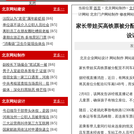
关闭
标准型企业建站，5800元全包！
当前位置:
首页
> 北京网站制作>
文
北京网站建设
更多>>
计网站 北京门户网站制作 修改网站
营销型企业建站，8800元全包！
·
法院认为“老登”属年龄贬损
[8/6]
手机型企业建站，5800元全包！
·
单位该不该介入公职人员社会
[8/5]
家长带娃买高铁票被分配至
·
离职员工在朋友圈吐槽前老板
[8/5]
设
·
暑期出游正热 多地景区门票
[8/4]
·
“消毒级”卫生巾疑现虫体虫
[8/4]
发
北京网站制作
更多>>
北京企业网站设计 网站制作 网站
·
副校长下场撮合“笔试第一被
[8/6]
家长带娃买高铁票被分配至不同车厢，
·
男子入室盗窃杀害母子:证据
[8/5]
·
借宿女孩一家三口遇害，河南
[8/5]
据经视直播消息，近日，有网友反
·
中央考核巡查组当场质问：批
[8/4]
将其座位分配在02车厢14B号，而
·
媒体：深化扫黑除恶 锋芒指
[8/4]
2月8日，该网友告诉经视直播记
儿童票，确保孩子有独立座位。不
北京网站设计
更多>>
随后，记者就此事致电铁路123
·
号召领导干部带头休假，是因
[8/6]
在春运等客流高峰期，若连座车票
·
河南汝州一公职人员被举报在
[8/5]
·
三大运营商叫停第三方互联网
[8/5]
若乘客带儿童同行却未连座的情况
·
国家邮政局依法对申通快递立
[8/4]
且车票未经改签，车站工作人员可