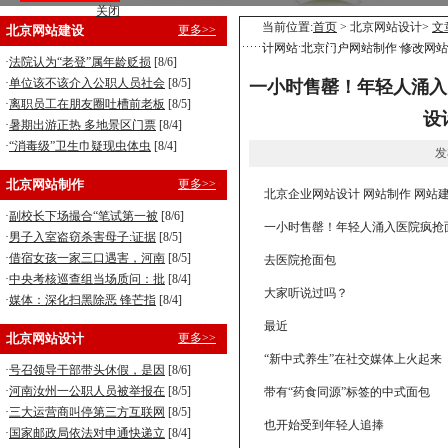
关闭
营销型企业建站，8800元全包！
当前位置:
首页
> 北京网站设计>
文
北京网站建设
更多>>
计网站 北京门户网站制作 修改网站
手机型企业建站，5800元全包！
·
法院认为“老登”属年龄贬损
[8/6]
·
单位该不该介入公职人员社会
[8/5]
一小时售罄！年轻人涌入
·
离职员工在朋友圈吐槽前老板
[8/5]
设
·
暑期出游正热 多地景区门票
[8/4]
·
“消毒级”卫生巾疑现虫体虫
[8/4]
发
北京网站制作
更多>>
北京企业网站设计 网站制作 网站建
·
副校长下场撮合“笔试第一被
[8/6]
一小时售罄！年轻人涌入医院疯抢
·
男子入室盗窃杀害母子:证据
[8/5]
·
借宿女孩一家三口遇害，河南
[8/5]
去医院抢面包
·
中央考核巡查组当场质问：批
[8/4]
大家听说过吗？
·
媒体：深化扫黑除恶 锋芒指
[8/4]
最近
北京网站设计
更多>>
“新中式养生”在社交媒体上火起来
·
号召领导干部带头休假，是因
[8/6]
·
河南汝州一公职人员被举报在
[8/5]
带有“药食同源”标签的中式面包
·
三大运营商叫停第三方互联网
[8/5]
也开始受到年轻人追捧
·
国家邮政局依法对申通快递立
[8/4]