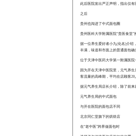
此后医院发出严正声明，指出仅有
之后
贵州也闯进了中式面包圈
贵州医科大学附属医院“贵医食堂”
据一位养生爱好者小九(化名)介
丰满，味道和市面上的普通面包确
位于天津中医药大学第一附属医院
因为开在天津中医院里，元气养生局
客流量的高峰期，平均在店顾客2
据元气养生局店长介绍，除了前来
元气养生局的中式面包
与开在医院的面包店不同
北京同仁堂旗下的烘焙店
在“老中医”跨界做面包时