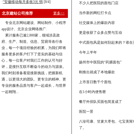
·
“安徽移动每月多收3元 悄
[8/4]
不少人把医院的面包门店
当作新的网红打卡点
北京建站公司推荐
更多>>
专业北京网站建设、网站制作、小程序
社交媒体上的爆款内容
app设计、北京企业网络推广.
更是收获了众多点赞与互动
累计服务已逾2,800家，领域涉及政
府、生产、制造、信息、贸易等各行各
中式面包风是如何刮起来的？谁在
业，每一个项目经验的积累，为我们即将
今年上半年
服务更多的客户打下了坚实的基础与信
心，每一位客户对我们工作的认可与好
扬州市中医院的“药膳面包”
评，是搜扑互联不断奋斗的动力与源泉。
刚推出就成了本地爆款
我们时刻准备着迎接新挑战，把握新机
遇，以更强大的团队、更专注的精神、更
上市首日数千个面包
专业的服务品质与客户一起成长，与世界
一起翱翔...
在1小时内便售罄
餐厅外排队买面包简直成了
医院一景
八珍司康、甘麦大枣包、七宝美髯
了。