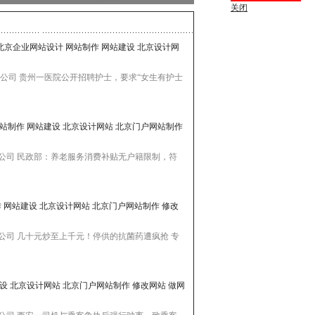
关闭
京企业网站设计 网站制作 网站建设 北京设计网
站公司 贵州一医院公开招聘护士，要求“女生有护士
站制作 网站建设 北京设计网站 北京门户网站制作
站公司 民政部：养老服务消费补贴无户籍限制，符
 网站建设 北京设计网站 北京门户网站制作 修改
站公司 几十元炒至上千元！停供的抗菌药遭疯抢 专
 北京设计网站 北京门户网站制作 修改网站 做网