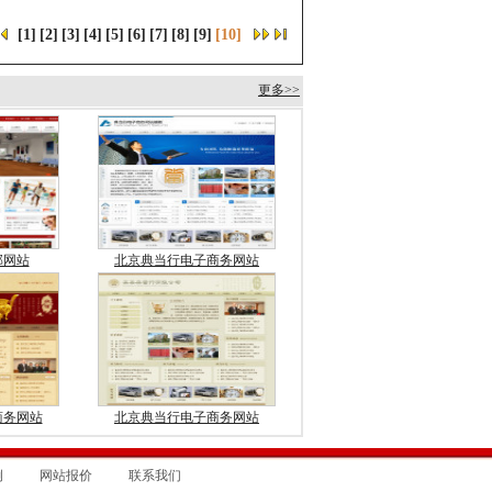
[
1
]
[
2
]
[
3
]
[
4
]
[
5
]
[
6
]
[
7
]
[
8
]
[
9
]
[10]
更多>>
部网站
北京典当行电子商务网站
商务网站
北京典当行电子商务网站
例
网站报价
联系我们