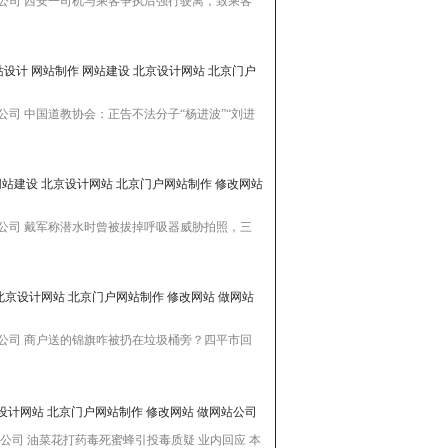
站公司 西安一司机与乘客争执后强行驶离，致乘客
设计 网站制作 网站建设 北京设计网站 北京门户
公司 中国道教协会：正告不法分子“杨进波”“刘进
站建设 北京设计网站 北京门户网站制作 修改网站
站公司 戴军称潜水时曾被拔掉呼吸器威胁拍照，三
北京设计网站 北京门户网站制作 修改网站 做网站
站公司 商户送的锦旗咋被扔在垃圾桶旁？四平市回
设计网站 北京门户网站制作 修改网站 做网站公司
站公司 油菜花打药毒死蜜蜂引投毒质疑 业内回应 本