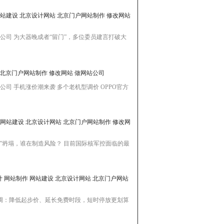
站建设 北京设计网站 北京门户网站制作 修改网站
站公司 为大器晚成者“留门”，多位委员建言打破大
 北京门户网站制作 修改网站 做网站公司
公司 手机涨价潮来袭 多个老机型调价 OPPO官方
网站建设 北京设计网站 北京门户网站制作 修改网
栏”坍塌，谁在制造风险？ 目前国际核军控面临的最
网站制作 网站建设 北京设计网站 北京门户网站
下调：降低起步价、延长免费时段，短时停放更划算