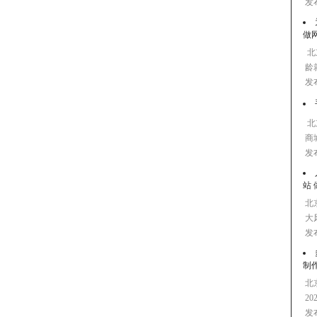
发布
做
北
龄
发布
北
商
发布
站
北
大
发布
制
北
2
发布