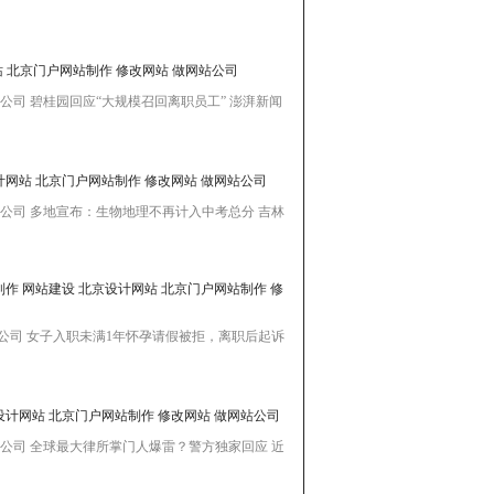
站 北京门户网站制作 修改网站 做网站公司
公司 碧桂园回应“大规模召回离职员工” 澎湃新闻
网站 北京门户网站制作 修改网站 做网站公司
站公司 多地宣布：生物地理不再计入中考总分 吉林
作 网站建设 北京设计网站 北京门户网站制作 修
站公司 女子入职未满1年怀孕请假被拒，离职后起诉
设计网站 北京门户网站制作 修改网站 做网站公司
站公司 全球最大律所掌门人爆雷？警方独家回应 近