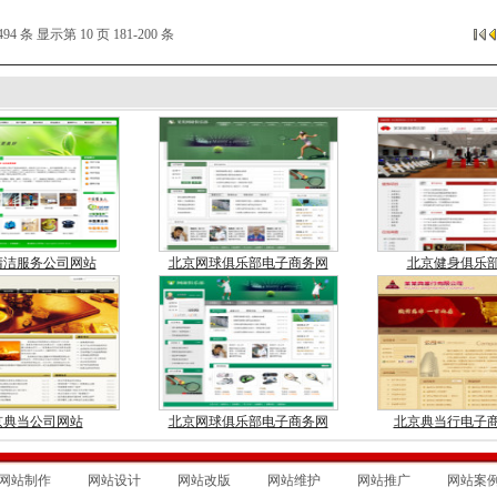
494 条 显示第 10 页 181-200 条
清洁服务公司网站
北京网球俱乐部电子商务网
北京健身俱乐
京典当公司网站
北京网球俱乐部电子商务网
北京典当行电子
网站制作
网站设计
网站改版
网站维护
网站推广
网站案