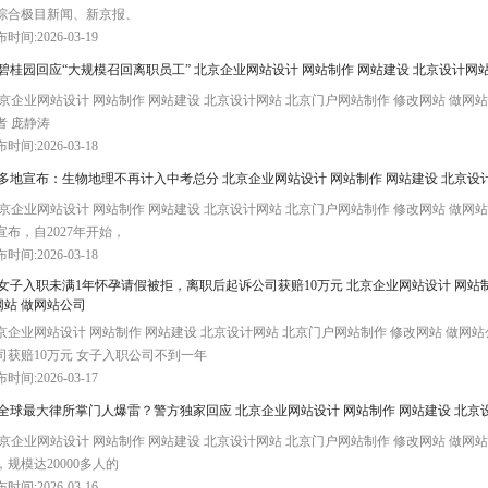
综合极目新闻、新京报、
时间:2026-03-19
碧桂园回应“大规模召回离职员工” 北京企业网站设计 网站制作 网站建设 北京设计网
京企业网站设计 网站制作 网站建设 北京设计网站 北京门户网站制作 修改网站 做网站
者 庞静涛
时间:2026-03-18
多地宣布：生物地理不再计入中考总分 北京企业网站设计 网站制作 网站建设 北京设计
京企业网站设计 网站制作 网站建设 北京设计网站 北京门户网站制作 修改网站 做网
宣布，自2027年开始，
时间:2026-03-18
女子入职未满1年怀孕请假被拒，离职后起诉公司获赔10万元 北京企业网站设计 网站制
网站 做网站公司
京企业网站设计 网站制作 网站建设 北京设计网站 北京门户网站制作 修改网站 做网
司获赔10万元 女子入职公司不到一年
时间:2026-03-17
全球最大律所掌门人爆雷？警方独家回应 北京企业网站设计 网站制作 网站建设 北京
京企业网站设计 网站制作 网站建设 北京设计网站 北京门户网站制作 修改网站 做网
，规模达20000多人的
时间:2026-03-16