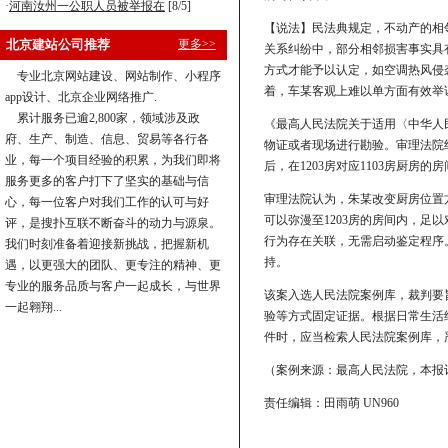
·
河南汝州一公职人员被举报在
[8/5]
【说法】民法典规定，不动产的相
北京建站公司推荐
更多>>
关系纠纷中，部分相邻损害事实具
方式才能予以认定，如空调热风侵
专业北京网站建设、网站制作、小程序
着，车某客观上难以单方面有效举
app设计、北京企业网络推广.
累计服务已逾2,800家，领域涉及政
《最高人民法院关于适用〈中华人
府、生产、制造、信息、贸易等各行各
物证或者现场进行勘验。审理法院
业，每一个项目经验的积累，为我们即将
后，在1203房对应1103房厨房
服务更多的客户打下了坚实的基础与信
审理法院认为，朱某改变厨房位置
心，每一位客户对我们工作的认可与好
可以弥漫至1203房的房间内，
评，是搜扑互联不断奋斗的动力与源泉。
行为存在关联，无需启动鉴定程序
我们时刻准备着迎接新挑战，把握新机
持。
遇，以更强大的团队、更专注的精神、更
专业的服务品质与客户一起成长，与世界
该案入选人民法院案例库，裁判要
一起翱翔...
验等方式固定证据。根据日常生活
件时，应当检索人民法院案例库，
（案例来源：最高人民法院，本报
责任编辑：田雨萌 UN960