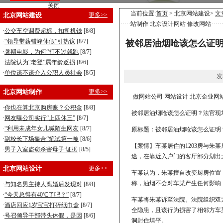
关闭
营销型企业建站，8800元全包！
当前位置:
首页
> 北京网站建设>
文
北京网站建设
更多>>
站制作 北京设计网站 修改网站
手机型企业建站，5800元全包！
·
公交车空调费超标，扣司机钱
[8/8]
·
“领导带薪错峰休假”引热议
[8/7]
被邻居油烟呛该怎么证明
·
暑期电影，为何“打不过就跑
[8/7]
·
法院认为“老登”属年龄贬损
[8/6]
·
单位该不该介入公职人员社会
[8/5]
发
北京网站制作
更多>>
做网站公司 网站设计 北京企业网
·
你也在算北京购房账？公积金
[8/8]
被邻居油烟呛该怎么证明？法官现
·
网友曝公司实行“上四休三”
[8/7]
·
“利用未成年女儿喊陌生网友
[8/7]
原标题：被邻居油烟呛该怎么证明
·
副校长下场撮合“笔试第一被
[8/6]
【案情】车某居住的1203房与朱
·
男子入室盗窃杀害母子:证据
[8/5]
途，在靠近入户门的客厅部分划出
北京网站设计
更多>>
车某认为，朱某擅自改变厨房位置
称，油烟不会对车某产生任何影响
·
与知名男主持人离婚后发现对
[8/8]
·
“今天总得有40℃了吧？”
[8/7]
车某将朱某诉至法院。法院组织双
·
酒店回应1岁宝宝打碎纸巾盒
[8/7]
全隐患，且该行为损害了相邻方车
·
号召领导干部带头休假，是因
[8/6]
洞封住填平。