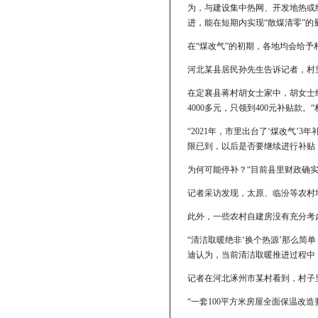
为，与建设集中热网、开发地热或
进，能在短期内实现“散煤清零”的
在“煤改气”的初期，各地均会给予
河北某县居民孙先生告诉记者，村里
在定襄县蒋村胡女士家中，胡女士
4000多元，只领到400元补贴款。
“2021年，市里出台了‘煤改气’
限已到，以后是否要继续进行补贴
为何可能停补？“目前县里财政确
记者采访发现，太原、临汾等农村
此外，一些农村自建房没有充分考
“清洁取暖绝非‘换个热源’那么简
迪认为，当前清洁取暖推进过程中，
记者在河北涿州市某村看到，村子
“一套100平方米房屋全面保温改