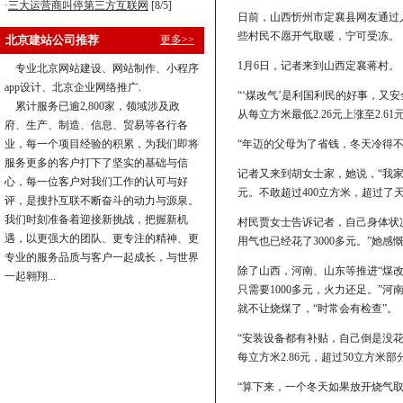
·
三大运营商叫停第三方互联网
[8/5]
日前，山西忻州市定襄县网友通过
些村民不愿开气取暖，宁可受冻。
北京建站公司推荐
更多>>
1月6日，记者来到山西定襄蒋村。
专业北京网站建设、网站制作、小程序
app设计、北京企业网络推广.
“‘煤改气’是利国利民的好事，又
累计服务已逾2,800家，领域涉及政
从每立方米最低2.26元上涨至2.
府、生产、制造、信息、贸易等各行各
业，每一个项目经验的积累，为我们即将
“年迈的父母为了省钱，冬天冷得
服务更多的客户打下了坚实的基础与信
记者又来到胡女士家，她说，“我家1
心，每一位客户对我们工作的认可与好
元。不敢超过400立方米，超过了
评，是搜扑互联不断奋斗的动力与源泉。
我们时刻准备着迎接新挑战，把握新机
村民贾女士告诉记者，自己身体状况
遇，以更强大的团队、更专注的精神、更
用气也已经花了3000多元。”她感
专业的服务品质与客户一起成长，与世界
除了山西，河南、山东等推进“煤
一起翱翔...
只需要1000多元，火力还足。”
就不让烧煤了，“时常会有检查”。
“安装设备都有补贴，自己倒是没
每立方米2.86元，超过50立方米部
“算下来，一个冬天如果放开烧气取