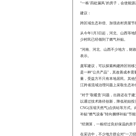
“一栋‘四处漏风’的房子，会使能
建议：
跨区域生态补偿、加强农村房屋节
从今年1月3日起，河北、山西等
少村民已经领到了燃气补贴。
“河南、河北、山西不少地方，财
表示。
庞军建议，可以探索构建跨区转移
是一种“公共产品”，其改善成本需
量，受益方不只有本地居民。其他
江跨省流域治理问题上采取生态补
“对于‘取暖贵’问题，出路还在
以通过技术路径创新，降低初始投
CNG(压缩天然气)点供站等方
补贴“燃气设备”转向捆绑补贴“节能
“经测算，一栋经过良好保温的房子
在采访中，不少地方群众对“一刀