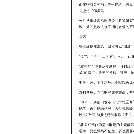
山东聊城某村的王先生也给记者算了
么也得4000多元。
长期从事环境治理与公共政策研究
区，尤其是收入水平相对较低的家庭
原因：
管网建护成本高、财政补贴“退坡”
“贵”“用不起”……河南、河北、
“农村的管网是从零新建，且村庄
多”的特点，必要的巡检、维护、抢
中国人民大学生态环境学院院长庞
农村使用天然气取暖成本较高，有
2017年，多部门发布《北方地区冬
能等可再生能源供暖，天然气供暖
以“煤改气”为推进清洁取暖主要方
“将天然气作为清洁取暖的主要能
暖等，要么供热不稳定，要么需要