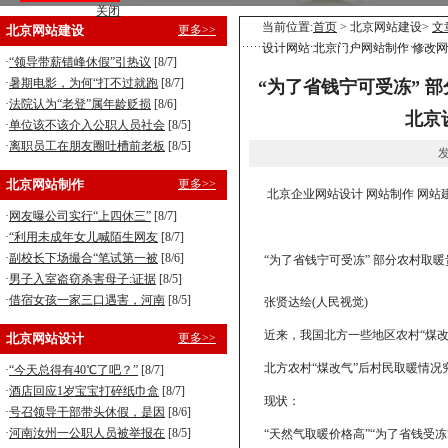
关闭
营销型企业建站，8800元全包！
当前位置:
首页
> 北京网站建设>
文
北京网站建设
更多>>
设计网站 北京门户网站制作 修改网
手机型企业建站，5800元全包！
·
“领导带薪错峰休假”引热议
[8/7]
·
暑期电影，为何“打不过就跑
[8/7]
“为了省钱宁可受冻” 
·
法院认为“老登”属年龄贬损
[8/6]
北京
·
单位该不该介入公职人员社会
[8/5]
·
离职员工在朋友圈吐槽前老板
[8/5]
发
北京网站制作
更多>>
北京企业网站设计 网站制作 网站
·
网友曝公司实行“上四休三”
[8/7]
·
“利用未成年女儿喊陌生网友
[8/7]
·
副校长下场撮合“笔试第一被
[8/6]
“为了省钱宁可受冻” 部分农村取
·
男子入室盗窃杀害母子:证据
[8/5]
·
借宿女孩一家三口遇害，河南
[8/5]
张贤达绘(人民视觉)
近来，我国北方一些地区农村“煤改
北京网站设计
更多>>
北方农村“煤改气”后村民取暖情
·
“今天总得有40℃了吧？”
[8/7]
·
酒店回应1岁宝宝打碎纸巾盒
[8/7]
现状：
·
号召领导干部带头休假，是因
[8/6]
·
河南汝州一公职人员被举报在
[8/5]
“天然气取暖价格高”“为了省钱受