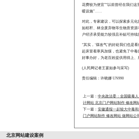
花费较为便宜”“以前曾经在我们这
暖设施”……
对此，专家建议，可以探索多元化
如秸秆、林业废弃物等生物质资源
户经济承受能力较强且补贴可持续
“其实，‘煤改气’的好处我们也
起床冒着寒风加煤，也避免了中毒
好事办好，为老百姓提供用得上、
(人民网记者王宴如参与采写)
责任编辑：许晓娜 UN990
上一篇：
中央政法委：全国吸毒人员
计网站 北京门户网站制作 修改网
下一篇：
安徽通报一起较大中毒和窒
门户网站制作 修改网站 做网站公
北京
网站建设案例