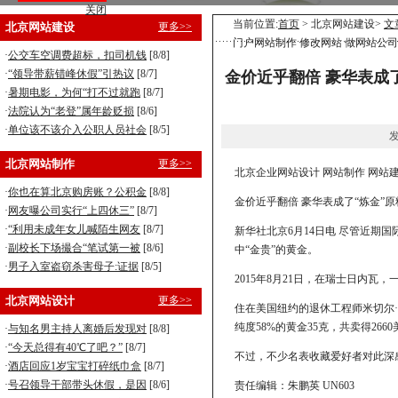
关闭
营销型企业建站，8800元全包！
当前位置:
首页
> 北京网站建设>
文
北京网站建设
更多>>
门户网站制作 修改网站 做网站公司
手机型企业建站，5800元全包！
·
公交车空调费超标，扣司机钱
[8/8]
·
“领导带薪错峰休假”引热议
[8/7]
金价近乎翻倍 豪华表成了
·
暑期电影，为何“打不过就跑
[8/7]
·
法院认为“老登”属年龄贬损
[8/6]
·
单位该不该介入公职人员社会
[8/5]
发
北京网站制作
更多>>
北京企业网站设计 网站制作 网站
·
你也在算北京购房账？公积金
[8/8]
金价近乎翻倍 豪华表成了“炼金”原
·
网友曝公司实行“上四休三”
[8/7]
·
“利用未成年女儿喊陌生网友
[8/7]
新华社北京6月14日电 尽管近期
·
副校长下场撮合“笔试第一被
[8/6]
中“金贵”的黄金。
·
男子入室盗窃杀害母子:证据
[8/5]
2015年8月21日，在瑞士日内
北京网站设计
更多>>
住在美国纽约的退休工程师米切尔
纯度58%的黄金35克，共卖得266
·
与知名男主持人离婚后发现对
[8/8]
·
“今天总得有40℃了吧？”
[8/7]
不过，不少名表收藏爱好者对此深
·
酒店回应1岁宝宝打碎纸巾盒
[8/7]
·
号召领导干部带头休假，是因
[8/6]
责任编辑：朱鹏英 UN603