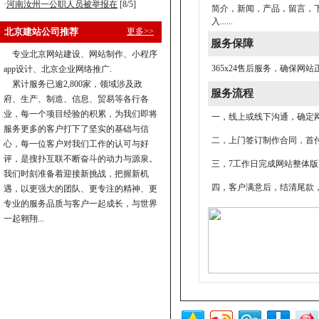
·
河南汝州一公职人员被举报在
[8/5]
简介，新闻，产品，留言，下
入......
北京建站公司推荐
更多>>
服务保障
专业北京网站建设、网站制作、小程序
365x24售后服务，确保
app设计、北京企业网络推广.
累计服务已逾2,800家，领域涉及政
服务流程
府、生产、制造、信息、贸易等各行各
业，每一个项目经验的积累，为我们即将
一，线上或线下沟通，确定
服务更多的客户打下了坚实的基础与信
二，上门签订制作合同，首付
心，每一位客户对我们工作的认可与好
评，是搜扑互联不断奋斗的动力与源泉。
三，7工作日完成网站整体
我们时刻准备着迎接新挑战，把握新机
四，客户满意后，结清尾款
遇，以更强大的团队、更专注的精神、更
专业的服务品质与客户一起成长，与世界
一起翱翔...