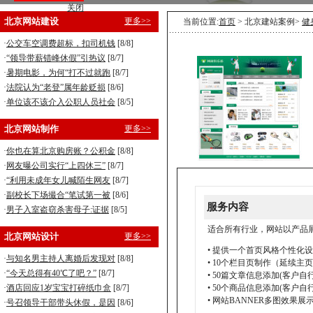
关闭
营销型企业建站，8800元全包！
北京网站建设
更多>>
当前位置:
首页
> 北京建站案例>
健
手机型企业建站，5800元全包！
·
公交车空调费超标，扣司机钱
[8/8]
·
“领导带薪错峰休假”引热议
[8/7]
·
暑期电影，为何“打不过就跑
[8/7]
·
法院认为“老登”属年龄贬损
[8/6]
·
单位该不该介入公职人员社会
[8/5]
北京网站制作
更多>>
·
你也在算北京购房账？公积金
[8/8]
·
网友曝公司实行“上四休三”
[8/7]
·
“利用未成年女儿喊陌生网友
[8/7]
·
副校长下场撮合“笔试第一被
[8/6]
服务内容
·
男子入室盗窃杀害母子:证据
[8/5]
适合所有行业，网站以产品
北京网站设计
更多>>
• 提供一个首页风格个性化
·
与知名男主持人离婚后发现对
[8/8]
• 10个栏目页制作（延续主
·
“今天总得有40℃了吧？”
[8/7]
• 50篇文章信息添加(客户自
·
酒店回应1岁宝宝打碎纸巾盒
[8/7]
• 50个商品信息添加(客户自
• 网站BANNER多图效果展
·
号召领导干部带头休假，是因
[8/6]