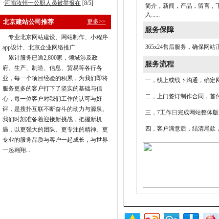
·
河南汝州一公职人员被举报在
[8/5]
简介，新闻，产品，留言，下
入......
北京建站公司推荐
更多>>
服务保障
专业北京网站建设、网站制作、小程序
365x24售后服务，确保
app设计、北京企业网络推广.
累计服务已逾2,800家，领域涉及政
服务流程
府、生产、制造、信息、贸易等各行各
业，每一个项目经验的积累，为我们即将
一，线上或线下沟通，确定
服务更多的客户打下了坚实的基础与信
二，上门签订制作合同，首付
心，每一位客户对我们工作的认可与好
评，是搜扑互联不断奋斗的动力与源泉。
三，7工作日完成网站整体
我们时刻准备着迎接新挑战，把握新机
四，客户满意后，结清尾款
遇，以更强大的团队、更专注的精神、更
专业的服务品质与客户一起成长，与世界
一起翱翔...