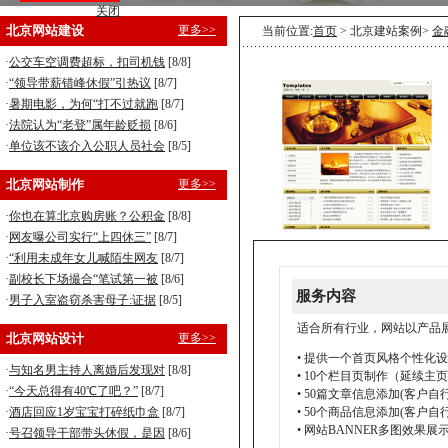
关闭
营销型企业建站，8800元全包！
北京网站建设
更多>>
当前位置:
首页
> 北京建站案例>
金
手机型企业建站，5800元全包！
·
公交车空调费超标，扣司机钱
[8/8]
·
“领导带薪错峰休假”引热议
[8/7]
·
暑期电影，为何“打不过就跑
[8/7]
·
法院认为“老登”属年龄贬损
[8/6]
·
单位该不该介入公职人员社会
[8/5]
北京网站制作
更多>>
·
你也在算北京购房账？公积金
[8/8]
·
网友曝公司实行“上四休三”
[8/7]
·
“利用未成年女儿喊陌生网友
[8/7]
·
副校长下场撮合“笔试第一被
[8/6]
服务内容
·
男子入室盗窃杀害母子:证据
[8/5]
适合所有行业，网站以产品
北京网站设计
更多>>
• 提供一个首页风格个性化
·
与知名男主持人离婚后发现对
[8/8]
• 10个栏目页制作（延续主
·
“今天总得有40℃了吧？”
[8/7]
• 50篇文章信息添加(客户自
·
酒店回应1岁宝宝打碎纸巾盒
[8/7]
• 50个商品信息添加(客户自
• 网站BANNER多图效果展
·
号召领导干部带头休假，是因
[8/6]