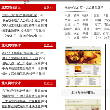
关闭
营销型企业建站，8800元全包！
北京网站建设
更多>>
当前位置:
首页
> 北京建站案例
手机型企业建站，5800元全包！
·
法院认为“老登”属年龄贬损
[8/6]
电脑、通讯、数码
家具、洁具
文具、乐器、体育
机电、仪器
·
单位该不该介入公职人员社会
[8/5]
农业、水产、养殖
矿产、石油
·
离职员工在朋友圈吐槽前老板
[8/5]
房地产、建筑、装修
餐饮、咖啡
·
暑期出游正热 多地景区门票
[8/4]
医院、诊所、保健
旅游、宾馆
·
“消毒级”卫生巾疑现虫体虫
[8/4]
广告、会展、设计
文化、教育
北京网站制作
更多>>
·
副校长下场撮合“笔试第一被
[8/6]
·
男子入室盗窃杀害母子:证据
[8/5]
·
借宿女孩一家三口遇害，河南
[8/5]
·
中央考核巡查组当场质问：批
[8/4]
·
媒体：深化扫黑除恶 锋芒指
[8/4]
北京网站设计
更多>>
·
号召领导干部带头休假，是因
[8/6]
北京典当公司网站
·
河南汝州一公职人员被举报在
[8/5]
·
三大运营商叫停第三方互联网
[8/5]
·
国家邮政局依法对申通快递立
[8/4]