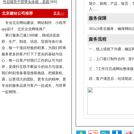
·
号召领导干部带头休假，是因
[8/6]
简介，新闻，产品，留言，下
入......
北京建站公司推荐
更多>>
服务保障
专业北京网站建设、网站制作、小程序
365x24售后服务，确保
app设计、北京企业网络推广.
累计服务已逾2,800家，领域涉及政
服务流程
府、生产、制造、信息、贸易等各行各
业，每一个项目经验的积累，为我们即将
一，线上或线下沟通，确定
服务更多的客户打下了坚实的基础与信
二，上门签订制作合同，首付
心，每一位客户对我们工作的认可与好
评，是搜扑互联不断奋斗的动力与源泉。
三，7工作日完成网站整体
我们时刻准备着迎接新挑战，把握新机
四，客户满意后，结清尾款
遇，以更强大的团队、更专注的精神、更
专业的服务品质与客户一起成长，与世界
一起翱翔...