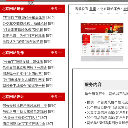
关闭
营销型企业建站，8800元全包！
北京网站建设
更多>>
当前位置:
首页
> 北京建站案例>
金
手机型企业建站，5800元全包！
·
5万元以下微型代步车集体遇
[8/10]
·
公交车空调费超标，扣司机钱
[8/8]
·
“领导带薪错峰休假”引热议
[8/7]
·
暑期电影，为何“打不过就跑
[8/7]
·
法院认为“老登”属年龄贬损
[8/6]
北京网站制作
更多>>
·
“竹知了”舆情发酵，媒体看
[8/10]
·
你也在算北京购房账？公积金
[8/8]
·
网友曝公司实行“上四休三”
[8/7]
·
“利用未成年女儿喊陌生网友
[8/7]
服务内容
·
副校长下场撮合“笔试第一被
[8/6]
适合所有行业，网站以产品
北京网站设计
更多>>
• 提供一个首页风格个性化
·
部分专科批投档线超本科，专
[8/10]
• 10个栏目页制作（延续主
·
与知名男主持人离婚后发现对
[8/8]
• 50篇文章信息添加(客户自
·
“今天总得有40℃了吧？”
[8/7]
• 50个商品信息添加(客户自
• 网站BANNER多图效果展
·
酒店回应1岁宝宝打碎纸巾盒
[8/7]